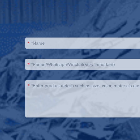
*
*
*