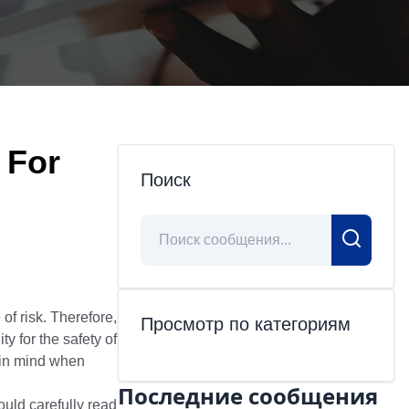
 For
Поиск
of risk. Therefore,
Просмотр по категориям
y for the safety of
 in mind when
Последние сообщения
ould carefully read