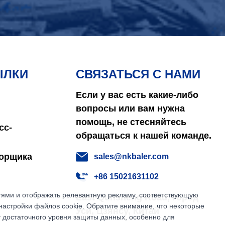
ЫЛКИ
СВЯЗАТЬСЯ С НАМИ
Если у вас есть какие-либо
вопросы или вам нужна
помощь, не стесняйтесь
сс-
обращаться к нашей команде.
борщика
sales@nkbaler.com
+86 15021631102
етями и отображать релевантную рекламу, соответствующую
East Qunsheng Road, город
настройки файлов cookie. Обратите внимание, что некоторые
Уси, Цзянсу, Китай
т достаточного уровня защиты данных, особенно для