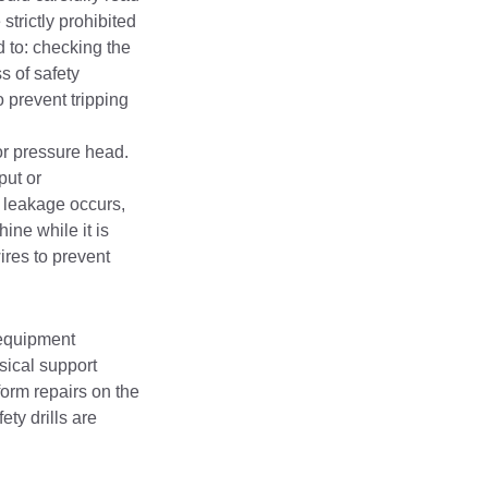
trictly prohibited
d to: checking the
s of safety
o prevent tripping
or pressure head.
put or
or leakage occurs,
ine while it is
ires to prevent
 equipment
sical support
orm repairs on the
ty drills are