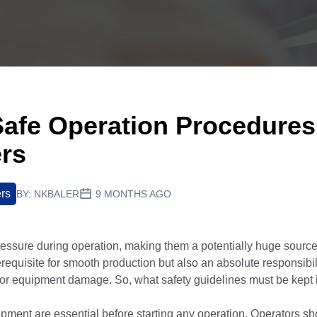
Safe Operation Procedures
ers
ers
BY:
NKBALER
9 MONTHS AGO
essure during operation, making them a potentially huge source 
erequisite for smooth production but also an absolute responsibilit
 or equipment damage. So, what safety guidelines must be kept
ipment are essential before starting any operation. Operators sh