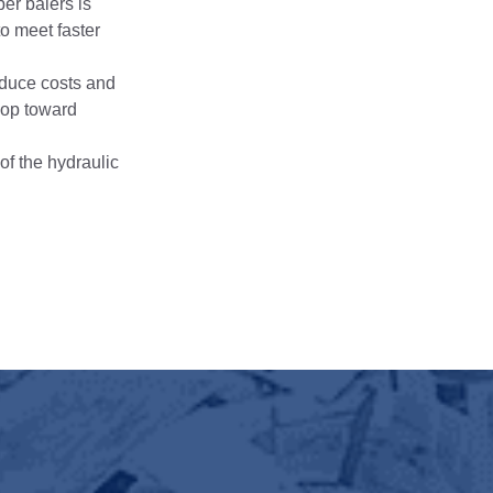
er balers is
to meet faster
reduce costs and
elop toward
f the hydraulic