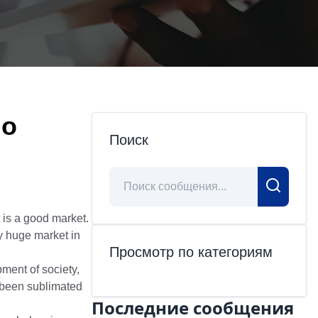
go
Поиск
t is a good market.
y huge market in
Просмотр по категориям
pment of society,
 been sublimated
Последние сообщения