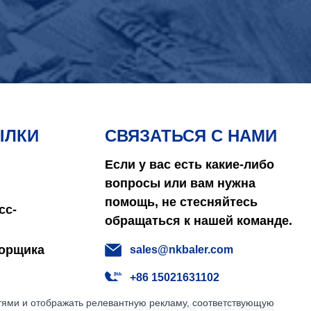
ЫЛКИ
СВЯЗАТЬСЯ С НАМИ
Если у вас есть какие-либо
вопросы или вам нужна
помощь, не стесняйтесь
сс-
обращаться к нашей команде.
борщика
sales@nkbaler.com
+86 15021631102
етями и отображать релевантную рекламу, соответствующую
East Qunsheng Road, город