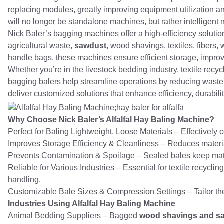
replacing modules, greatly improving equipment utilization an
will no longer be standalone machines, but rather intelligent n
Nick Baler’s bagging machines offer a high-efficiency solutio
agricultural waste,
sawdust
, wood shavings, textiles, fibers
handle bags, these machines ensure efficient storage, improv
Whether you’re in the livestock bedding industry, textile recy
bagging balers help streamline operations by reducing waste
deliver customized solutions that enhance efficiency, durabili
Why Choose Nick Baler’s Alfalfal Hay Baling Machine?
Perfect for Baling Lightweight, Loose Materials – Effectively
Improves Storage Efficiency & Cleanliness – Reduces materia
Prevents Contamination & Spoilage – Sealed bales keep mate
Reliable for Various Industries – Essential for textile recycl
handling.
Customizable Bale Sizes & Compression Settings – Tailor the
Industries Using Alfalfal Hay Baling Machine
Animal Bedding Suppliers – Bagged
wood shavings and s