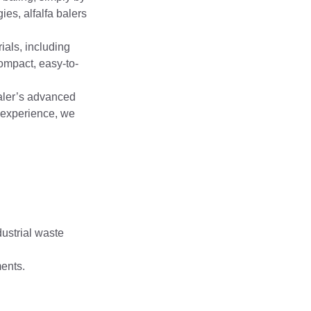
es, alfalfa balers
ials, including
compact, easy-to-
Baler’s advanced
 experience, we
dustrial waste
ents.