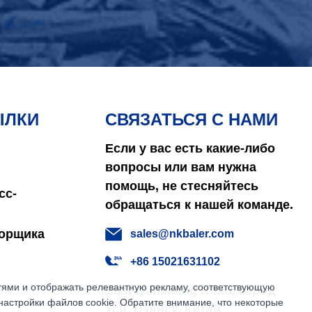
ЫЛКИ
СВЯЗАТЬСЯ С НАМИ
Если у вас есть какие-либо
вопросы или вам нужна
помощь, не стесняйтесь
сс-
обращаться к нашей команде.
борщика
sales@nkbaler.com
+86 15021631102
етями и отображать релевантную рекламу, соответствующую
East Qunsheng Road, город
настройки файлов cookie. Обратите внимание, что некоторые
Уси, Цзянсу, Китай