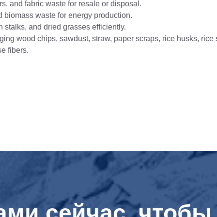
s, and fabric waste for resale or disposal.
 biomass waste for energy production.
talks, and dried grasses efficiently.
ng wood chips, sawdust, straw, paper scraps, rice husks, rice 
se fibers.
ами сейчас, чтобы 