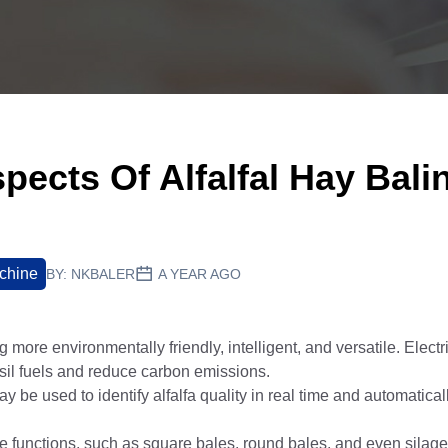
ects Of Alfalfal Hay Bali
chine
BY:
NKBALER
A YEAR AGO
 more environmentally friendly, intelligent, and versatile. Electr
il fuels and reduce carbon emissions.
ay be used to identify alfalfa quality in real time and automatica
e functions, such as square bales, round bales, and even silage