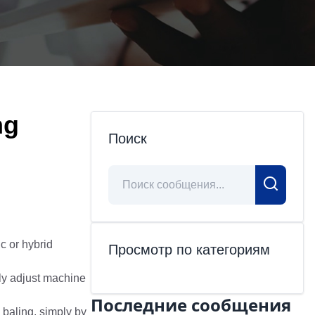
ng
Поиск
ic or hybrid
Просмотр по категориям
lly adjust machine
Последние сообщения
 baling, simply by