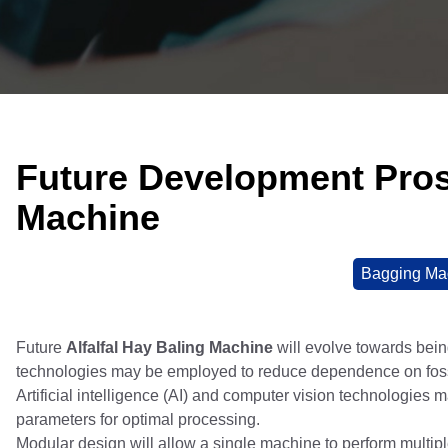
Future Development Prosp
Machine
Bagging Ma
Future
Alfalfal Hay Baling Machine
will evolve towards being
technologies may be employed to reduce dependence on foss
Artificial intelligence (AI) and computer vision technologies m
parameters for optimal processing.
Modular design will allow a single machine to perform multipl