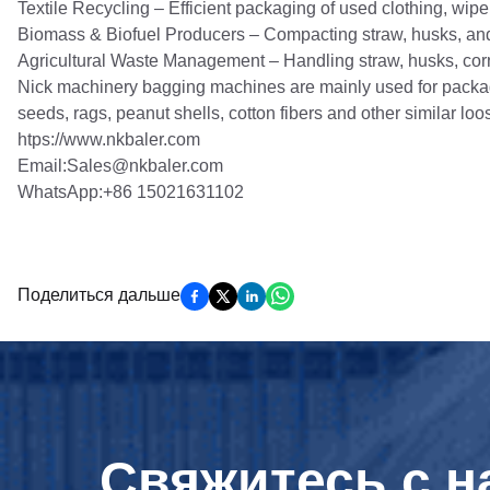
Textile Recycling – Efficient packaging of used clothing, wiper
Biomass & Biofuel Producers – Compacting straw, husks, and
Agricultural Waste Management – Handling straw, husks, corn s
Nick machinery bagging machines are mainly used for packagi
seeds, rags, peanut shells, cotton fibers and other similar loo
htps://www.nkbaler.com
Email:Sales@nkbaler.com
WhatsApp:+86 15021631102
Поделиться дальше
Свяжитесь с н