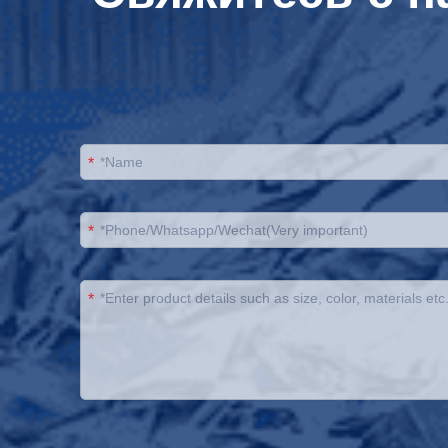
*
*
*