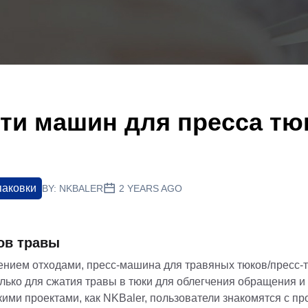
ти машин для пресса тю
паковки
BY:
NKBALER
2 YEARS AGO
ов травы
лением отходами, пресс-машина для травяных тюков/пресс-
ько для сжатия травы в тюки для облегчения обращения и 
кими проектами, как NKBaler, пользователи знакомятся с п