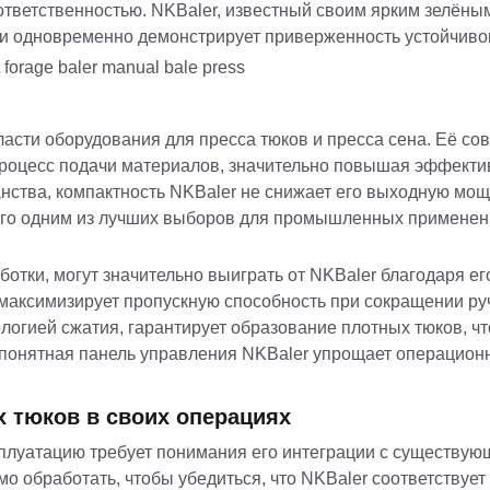
тветственностью. NKBaler, известный своим ярким зелёным
и одновременно демонстрирует приверженность устойчиво
ласти оборудования для пресса тюков и пресса сена. Её с
роцесс подачи материалов, значительно повышая эффекти
нства, компактность NKBaler не снижает его выходную мощ
его одним из лучших выборов для промышленных применен
тки, могут значительно выиграть от NKBaler благодаря ег
максимизирует пропускную способность при сокращении ру
логией сжатия, гарантирует образование плотных тюков, чт
 понятная панель управления NKBaler упрощает операцион
х тюков в своих операциях
ксплуатацию требует понимания его интеграции с существу
о обработать, чтобы убедиться, что NKBaler соответствуе