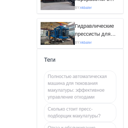
помощью
BY:
nkbaler
гидралических
прессовок для
Гидравлические
макулатуры
прессисты для
макулатуры:
BY:
nkbaler
эффективность
переработки
Теги
Полностью автоматическая
машина для тюкования
макулатуры: эффективное
управление отходами
Сколько стоит пресс-
подборщик макулатуры?
Отказ и обслуживание