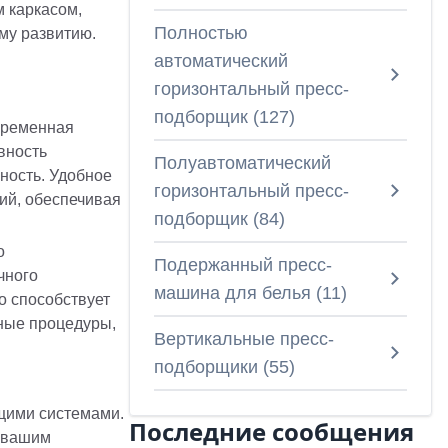
 каркасом,
Полностью
му развитию.
автоматический
горизонтальный пресс-
подборщик
(
127
)
овременная
вность
Полуавтоматический
ность. Удобное
горизонтальный пресс-
ий, обеспечивая
подборщик
(
84
)
о
Подержанный пресс-
чного
машина для белья
(
11
)
о способствует
ные процедуры,
Вертикальные пресс-
подборщики
(
55
)
ющими системами.
Последние сообщения
т вашим