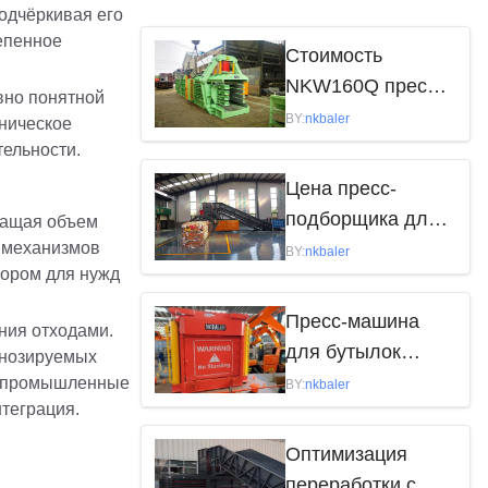
одчёркивая его
епенное
Стоимость
NKW160Q пресс-
вно понятной
макулатуры в
BY:
nkbaler
ническое
основном зависит
ельности.
от следующих
Цена пресс-
факторов
подборщика для
ращая объем
х механизмов
макулатуры
BY:
nkbaler
бором для нужд
варьируется в
зависимости от
Пресс-машина
ния отходами.
модели, бренда и
для бутылок
гнозируемых
характеристик
воды:
ти промышленные
BY:
nkbaler
нтеграция.
эффективное
решение для
Оптимизация
удаления отходов
переработки с