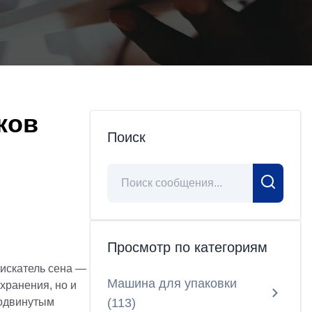
ков
Поиск
Просмотр по категориям
тискатель сена —
Машина для упаковки
хранения, но и
родвинутым
(
113
)