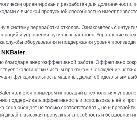
огически ориентирован и разработан для долговечности, п
ходами с высокой пропускной способностью имеет первост
 в систему переработки отходов. Ознакомьтесь с интуити
ераций и упрощения рутинных настроек. Управление и тех
а службы оборудования и поддержания уровня производит
 NKBaler
тию благодаря энергоэффективной работе. Эффективно сок
обствует экологически чистым практикам. Соблюдение чётки
улучшит функциональность машины, делая её идеальным вы
Baler является примером инноваций в технологиях управле
нно поддерживать эффективность и использовать её в про
а сена обещает не только соответствовать, но и превзой
ий дизайн, высокая пропускная способность и бесшовная и