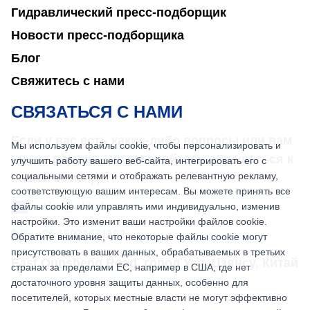
Гидравлический пресс-подборщик
Новости пресс-подборщика
Блог
Свяжитесь с нами
СВЯЗАТЬСЯ С НАМИ
Если у вас есть какие-либо вопросы или вам
Мы используем файлы cookie, чтобы персонализировать и
нужна помощь, не стесняйтесь обращаться к
улучшить работу вашего веб-сайта, интегрировать его с
социальными сетями и отображать релевантную рекламу,
нашей команде.
соответствующую вашим интересам. Вы можете принять все
файлы cookie или управлять ими индивидуально, изменив
sales@nkbaler.com
настройки. Это изменит ваши настройки файлов cookie.
+86 15021631102
Обратите внимание, что некоторые файлы cookie могут
присутствовать в ваших данных, обрабатываемых в третьих
East Qunsheng Road, город Уси, Цзянсу, Китай
странах за пределами ЕС, например в США, где нет
достаточного уровня защиты данных, особенно для
посетителей, которых местные власти не могут эффективно