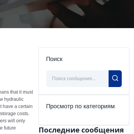
Поиск
ns that it must
w hydraulic
Просмотр по категориям
t have a certain
storage costs.
rs will only
Последние сообщения
e future