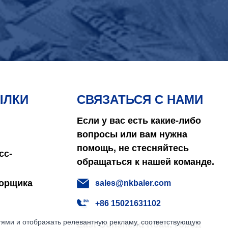
ЫЛКИ
СВЯЗАТЬСЯ С НАМИ
Если у вас есть какие-либо
вопросы или вам нужна
помощь, не стесняйтесь
сс-
обращаться к нашей команде.
борщика
sales@nkbaler.com
+86 15021631102
етями и отображать релевантную рекламу, соответствующую
East Qunsheng Road, город