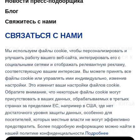
Новости пресс-подборщика
Блог
Свяжитесь с нами
СВЯЗАТЬСЯ С НАМИ
Если у вас есть какие-либо вопросы или вам
Мы используем файлы cookie, чтобы персонализировать и
нужна помощь, не стесняйтесь обращаться к
улучшить работу вашего веб-сайта, интегрировать его с
социальными сетями и отображать релевантную рекламу,
нашей команде.
соответствующую вашим интересам. Вы можете принять все
файлы cookie или управлять ими индивидуально, изменив
sales@nkbaler.com
настройки. Это изменит ваши настройки файлов cookie.
+86 15021631102
Обратите внимание, что некоторые файлы cookie могут
присутствовать в ваших данных, обрабатываемых в третьих
East Qunsheng Road, город Уси, Цзянсу, Китай
странах за пределами ЕС, например в США, где нет
достаточного уровня защиты данных, особенно для
посетителей, которых местные власти не могут эффективно
предотвратить. Более подробную информацию можно найти в
Copyright © 2026 Shaanxi Nick Machinery Equipment Co., Ltd. All
нашей политике конфиденциальности.
Подробнее
rights reserved.