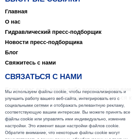
Главная
О нас
Гидравлический пресс-подборщик
Новости пресс-подборщика
Блог
Свяжитесь с нами
СВЯЗАТЬСЯ С НАМИ
Если у вас есть какие-либо вопросы или вам
Мы используем файлы cookie, чтобы персонализировать и
нужна помощь, не стесняйтесь обращаться к
улучшить работу вашего веб-сайта, интегрировать его с
социальными сетями и отображать релевантную рекламу,
нашей команде.
соответствующую вашим интересам. Вы можете принять все
файлы cookie или управлять ими индивидуально, изменив
sales@nkbaler.com
настройки. Это изменит ваши настройки файлов cookie.
+86 15021631102
Обратите внимание, что некоторые файлы cookie могут