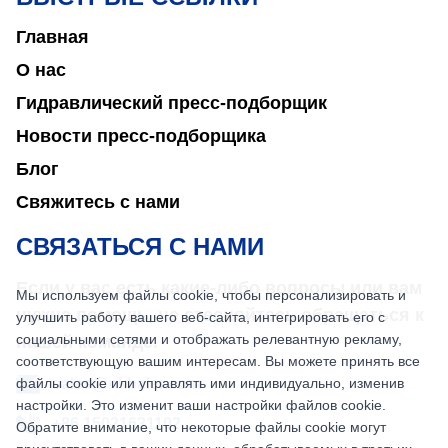
Главная
О нас
Гидравлический пресс-подборщик
Новости пресс-подборщика
Блог
Свяжитесь с нами
СВЯЗАТЬСЯ С НАМИ
Если у вас есть какие-либо вопросы или вам
Мы используем файлы cookie, чтобы персонализировать и
нужна помощь, не стесняйтесь обращаться к
улучшить работу вашего веб-сайта, интегрировать его с
социальными сетями и отображать релевантную рекламу,
нашей команде.
соответствующую вашим интересам. Вы можете принять все
файлы cookie или управлять ими индивидуально, изменив
sales@nkbaler.com
настройки. Это изменит ваши настройки файлов cookie.
+86 15021631102
Обратите внимание, что некоторые файлы cookie могут